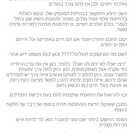
הולכים יחפים, ולכן אין להם צורך בנעלים.
השני היגיע והתקשר בבהילות למעסיק שלו, ובקש לשלוח
בדחיפות אלפי זוגות נעלים, מאחר ולטענתו השוק שם בתול
לגמרי, כולם הולכים יחפים, וזו הזדמנות מצוינת למכירה גדולה
מאוד.
יקום החכם התורן ויאמר אם הם חיים באפריקה וכל חייהם
הולכים יחפים,
לשם מה הם זקוקים לנעלים????? וכאן יכנס משפט ידוע אחר:
"ירצו יאכלו לא ירצו לא יאכלו" כלומר, כאן אין את עניין הרמייה
כפי שקרה אצל האסקימוסים, כאן ניתן לתת ערך ותועלת
למוצר עצמו. ניתן להסביר לאותם אנשים איזה ערך יש לסנדלים
שהם ירכשו, איזה נזקים יפחתו להם ( למשל פציעה בעת ריצה,
או פגיעת בעלי חיים כמו הכשת נחש)
וכך להראות את התועלת שתצמח להם בעת רכישת הסנדלים.
כמובן ששיקול הדעת וההחלטה תהיה בסופו של דבר של הלקוח
בעצמו.
המסר החשוב ביותר שברצוני להעביר הוא: כדי להיות איש
מכירות מצליח