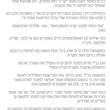
רבים כאשר לקוח אומר יקר לי הוא מתכוון : לא שכנעת אותי
שאתה יכול לפתור לי את הבעיה.
בתחילת דרכי בעולם המכירות הקרובים אלי ( משפחה וחברים
) קלטו את יכולת המכירה שלי ובכל הזדמנות אמרו לי :
"את יכולה למכור קרח לאסקימוסי", ואני סלדתי מהמשפט
הזה.
כפי שידוע לנו האסקימוסים חיים באזורים כמו גרינלנד, קנדה,
אלסקה, סיביר.
במקומות הללו קיים שלג בכל ימות השנה (או לפחות ברובם),
אפילו ביתם עשוי מקרח.
אם כך? מדוע למכור להם קרח נוסף? מה הצורך או מה
התועלת שיקבלו מקניית קרח נוסף?
המשפט הנ"ל נותן בדיוק את הפרשנות השלילית לאנשי
מכירות, כי בעצם המשפט אומר אפשר למכור לאדם מוצר
שהוא אינו צריך, ולכן אני מתנגדת למשפט הזה.
כנגד זאת ישנו סיפור מאוד מוכר, ידוע ואהוב עלי, על שני אנשי
מכירות שנשלחו לאחת ממדינות אפריקה למכור לתושבים
נעליים או סנדלים.
הראשון היגיע וחזר כלעומת שבא מאחר ולטענתו כל התושבים