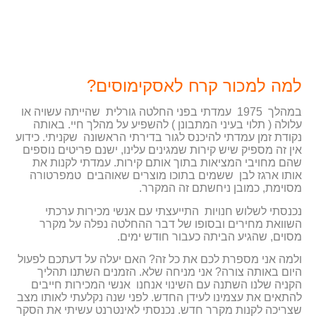
למה למכור קרח לאסקימוסים?
במהלך 1975 עמדתי בפני החלטה גורלית שהייתה עשויה או
עלולה ( תלוי בעיני המתבונן ) להשפיע על מהלך חיי. באותה
נקודת זמן עמדתי להיכנס לגור בדירתי הראשונה שקניתי. כידוע
אין זה מספיק שיש קירות שמגינים עלינו, ישנם פריטים נוספים
שהם מחויבי המציאות בתוך אותם קירות. עמדתי לקנות את
אותו ארגז לבן ששמים בתוכו מוצרים שאוהבים טמפרטורה
מסוימת, כמובן ניחשתם זה המקרר.
נכנסתי לשלוש חנויות התייעצתי עם אנשי מכירות ערכתי
השוואת מחירים ובסופו של דבר ההחלטה נפלה על מקרר
מסוים, שהגיע הביתה כעבור חודש ימים.
ולמה אני מספרת לכם את כל זה? האם יעלה על דעתכם לפעול
היום באותה צורה? אני מניחה שלא. הזמנים השתנו תהליך
הקניה שלנו השתנה עם השינוי אנחנו אנשי המכירות חייבים
להתאים את עצמינו לעידן החדש. לפני שנה נקלעתי לאותו מצב
שצריכה לקנות מקרר חדש. נכנסתי לאינטרנט עשיתי את הסקר