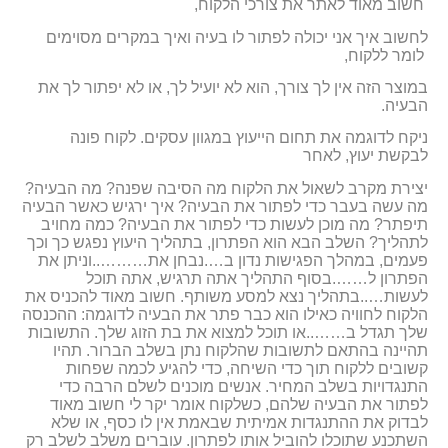
חשוב מאוד לאתר את צורכי הלקוח,
לחשוב איך אני יכולה לפתור לו בעיה ואיך במקרים מסוימים
לומר ללקוח,
במוצר הזה אין לך צורך, הוא לא יועיל לך, או לא יפתור לך את
הבעיה.
ניקח לדוגמה את תחום הייעוץ במגוון עסקים. לקוח פונה
לבקשת יעוץ, לאחר
יצירת מקרב לשאול את הלקוח מה הסיבה שפנה? מה הבעיה?
מה עשה בעבר כדי לפתור את הבעיה? איך ירגיש כאשר הבעיה
תיפתר? מה מוכן לעשות כדי לפתור את הבעיה? כמה מחויב
לתהליך? השלב הבא הוא הפתרון, בתהליך היעוץ נפגש כך וכך
פעמים, במהלך הפגישות נדון ב….נבחן את………..וניתן את
הפתרון ל…….בסוף התהליך אתה תרגיש, אתה תוכל
לעשות…..בתהליך נצא למסע משותף. חשוב מאוד להכניס את
הלקוח לחוויה כאילו הוא כבר פתר את הבעיה לדוגמה: ההכנסה
שלך תגדל ב……..או תוכל למצוא את בת הזוג שלך. התשובות
תהיינה בהתאם לתשובות שהלקוח נתן בשלב הברור. תהיו
קשובים ללקוח תוך כדי השיחה, כדי להגיע לכמה שפחות
התנגדויות בשלב המחיר. אנשים מוכנים לשלם הרבה כדי
לפתור את הבעיה שלהם, כשלקוח אומר יקר לי חשוב מאוד
לבדוק את ההתנגדות אמיתית שבאמת אין לו כסף, או שלא
השתכנע שתוכלו להוביל אותו לפתרון. עוברים משלב לשלב רק