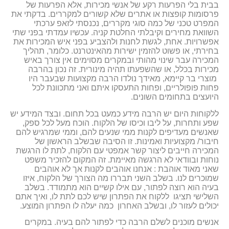
בבית בלי הפרעות רקע של אנשי מכירות, אלא הפרעות של
פרסומות קופצות או אתרים שלא קשורים למקררים. בדקתי את
המפרט טכני של כמה סוגי מקררים, נכנסתי לזאפ ערכתי
השוואת מחירים וקיבלתי החלטת קניה. עכשיו עמדתי בפני שתי
אפשרויות. אחת, לגשת לחנות ולהצביע בפני איש המכירות את
בחירתי, או פשוט להזמין ישירות מהאינטרנט. כלומר, תהליך
המכירה עבר שינוי מהותי ובמקרים מסוימים אין צורך באיש
מכירות בכלל, או שהשפעתו תהיה מינורית. זה נכון בהרבה
מוצרי בר קיימא, מאידך נולדו הרבה מקצועות שבעבר היו
פחות פופולריים, ופחות התעסקו איתם ואני מתכוונת לכל
היועצים בתחומים השונים.
ללקוחות היום יש הרבה מידע כמעט בכל תחום. ובצד המידע יש
שפע ותחרות, על ליבו וכיסו של הלקוח. הוכח מעל לכל ספק,
שאנשים מעדיפים לקנות ממי שנעים להם, וממי שמרגיש להם
חיבור/ מקצועיות ואמינות. זו הסיבה שבשלב הראשון של
המכירה חייבים ליצור קשר אמפטי עם הלקוח, לתת לו הרגשת
נוחות ובוודאי לא הרגשה מאיימת. זה המקום להזכיר משפט
שאני מאוד אוהבת : אנחנו אוהבים לקנות אך לא אוהבים
שמוכרים לנו. בשלב השני תבררו מה הצורך של הלקוח, איזו
בעיה הוא רוצה לפתור, עם אילו קשיים הוא מתמודד. בשלב
השלישי תציגו ללקוח את הפתרון שיש לכם לתת לו, ואיך אתם
יכולים לעזור לו, ובשלב האחרון כמה יעלה לו הפתרון המוצע.
אנשים מוכנים לשלם הרבה כדי לפתור להם בעיה. במקרים