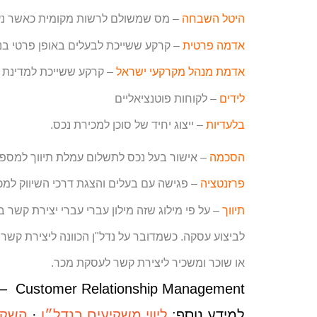
היטל השבחה
– מס שמשולם לרשות מקומית כאשר נער
אדמה פרטית
– קרקע ששייכת לבעלים באופן פרטי בניג
אדמת מנהל מקרקעי ישראל
– קרקע ששייכת למדינת י
לידים
– לקוחות פוטנציאליים
בלעדיות
– ייצוג יחיד של סוכן למכירת נכס.
הסכמה
– אישור בעל נכס לתשלום עמלת תיווך למספר
פרזנטציה
– פגישה עם בעלים והצגת דרכי השיווק למ
תיווך
– על פי מילוג שזה מילון עברי עברי יצירת קשר בי
לביצוע עסקה. כשמדובר על נדל"ן הכוונה ליצירת קשר ב
או שוכר ומשכיר ליצירת קשר לעסקת מכר.
 Customer Relationship Management
למידע נוסף:
ליווי משקיעים בנדל״ן
·
השקע