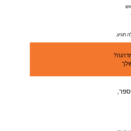
אש
 תגיע.
מדרגה?
שלך
ספר,