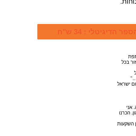
וחות.
 הדיגיטלי : 34 ש"ח
תפת
ור בכל
…"
ום ישראל
 אני
. הכרנו
 השקעות