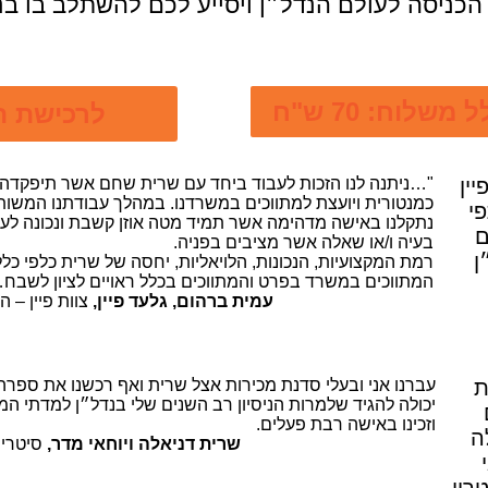
הכניסה לעולם הנדל״ן ויסייע לכם להשתלב בו בנ
לוח: 70 ש"ח
לרכישת הספר
"…ניתנה לנו הזכות לעבוד ביחד עם שרית שחם אשר תיפקדה
כמנטורית ויועצת למתווכים במשרדנו. במהלך עבודתנו המשו
נתקלנו באישה מדהימה אשר תמיד מטה אוזן קשבת ונכונה לעז
בעיה ו/או שאלה אשר מציבים בפניה.
רמת המקצועיות, הנכונות, הלויאליות, יחסה של שרית כלפי כלל
המתווכים במשרד בפרט והמתווכים בכלל ראויים לציון לשבח
עמית ברהום, גלעד פיין,
צוות פיין – ה
עברנו אני ובעלי סדנת מכירות אצל שרית ואף רכשנו את ספרה.
יכולה להגיד שלמרות הניסיון רב השנים שלי בנדל״ן למדתי המון
וזכינו באישה רבת פעלים.
שרית דניאלה ויוחאי מדר,
סיטרין