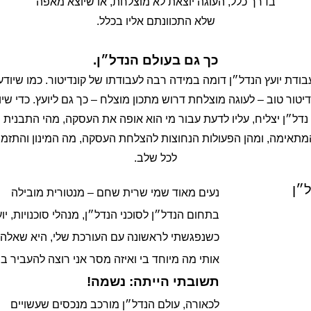
בדרך כלל, העוגה יוצאת לא מוצלחת, או שיוצא מאפה
שלא התכוונתם אליו בכלל.
כך גם בעולם הנדל״ן.
בודת יועץ הנדל״ן דומה במידה רבה לעבודתו של קונדיטור. כמו שיודע
דיטור טוב – לעוגה מוצלחת דרוש מתכון מוצלח – כך גם ליועץ. כדי שיו
נדל״ן יצליח, עליו לדעת עבור מי הוא אופה את העסקה, מהי התבנית
מתאימה, ומהן הפעולות הנחוצות להצלחת העסקה, מה המינון והתזמון
לכל שלב.
נעים מאוד שמי שרית שחם – מנטורית מובילה
בתחום הנדל״ן לסוכני הנדל״ן, מנהלי סוכנויות, י
כשנפגשתי לראשונה עם העורכת שלי, היא שאלה
אותי מה מיוחד בי ואיזה מסר אני רוצה להעביר 
תשובתי הייתה: נשמה!
לכאורה, עולם הנדל״ן מורכב מנכסים שעשויים