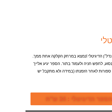
לי
נדל"ן הדיגיטלי !נמצא במרחק הקלקה אחת ממך.
וע, לחפש חניה ולעמוד בתור. הספר יגיע אלייך
ספורות לאחר הזמנתו (במידה ולא מתקבל יש
ר הדיגיטלי : 34 ש"ח