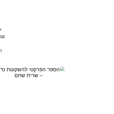
ע
קונ
ה