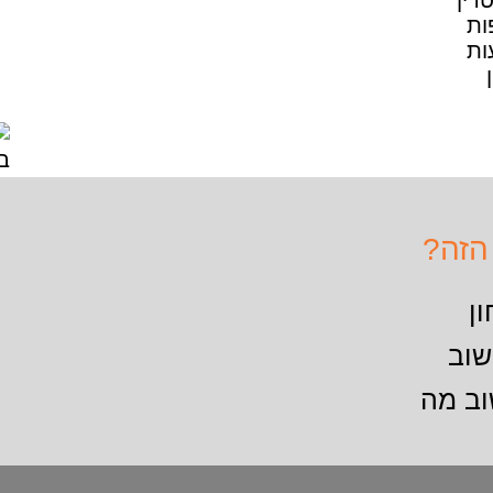
הזה?
ן
שוב
וב מה