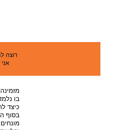
רוצה לה
אני 
מזמינה 
בו נלמד
כיצד לה
בסוף המ
מונחים