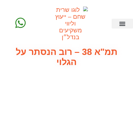
חוות דעת
השקעות נדל"ן
קורס נדל"ן פרקטי
ליווי משקיעים
תמ"א 38 – רוב הנסתר על
הגלוי