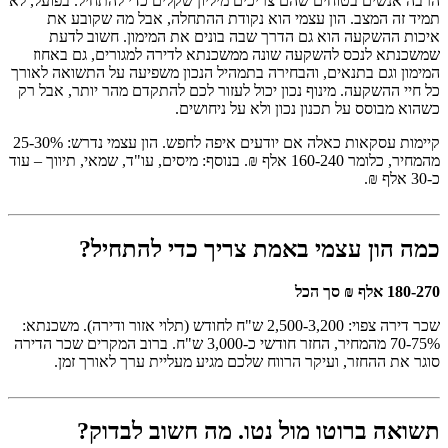
הרבה אנשים בטוחים שהם צריכים מיליון שקלים כדי להתחיל. בפועל, לא
תמיד זה המצב. הון עצמי הוא נקודת ההתחלה, אבל מה שקובע את
איכות ההשקעה הוא גם הדרך שבה בונים את המימון. חשוב לדעת
שמשכנתא לנכס להשקעה שונה ממשכנתא לדירה למגורים, גם באחוז
המימון וגם בתנאים, והבחירה בתמהיל הנכון משפיעה על התשואה לאורך
כל חיי ההשקעה. מינוף נכון יכול לעזור לכם להתקדם מהר יותר, אבל רק
כשהוא מבוסס על תכנון נכון ולא על ניחושים.
קיימות עסקאות כאלה אם יודעים איפה לחפש. הון עצמי נדרש: 25-30%
מהמחיר, כלומר 160-240 אלף ₪. בנוסף: מיסים, עו"ד, שמאי, תיווך – עוד
כ-30 אלף ₪.
כמה הון עצמי באמת צריך כדי להתחיל?
180-270 אלף ₪ סך הכל
שכר דירה צפוי: 2,500-3,200 ש"ח לחודש (תלוי אזור ודירה). משכנתא:
70-75% מהמחיר, החזר חודשי כ-3,000 ש"ח. ברוב המקרים שכר הדירה
סוגר את ההחזר, ועיקר הרווח שלכם מגיע מעליית ערך לאורך זמן.
תשואה ברוטו מול נטו. מה חשוב לבדוק?