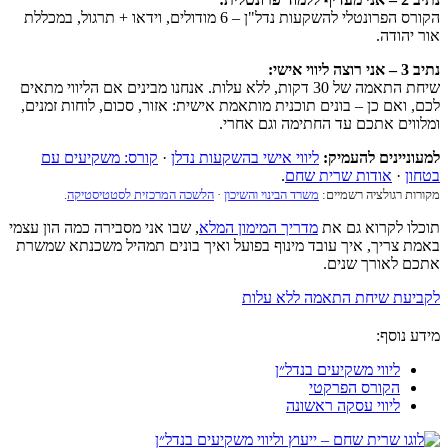
הקורס הפרונטלי להשקעות נדל"ן – 6 מודולים, וידאו + תרגול, במכללת
אור יהודה.
נתיב 3 – אני רוצה ליווי אישי:
שיחת התאמה של 30 דקות, ללא עלות. אנחנו מבינים אם הליווי מתאים
לכם, ואם כן – בונים תוכנית מותאמת אישית: אזור, סכום, לוחות זמנים,
ומלווים אתכם עד החתימה וגם אחרי.
למעוניינים להעמיק:
ליווי אישי בהשקעות נדלן
·
קורס: משקיעים עם
בטחון
·
אודות שרית שחם
.
מקורות רגולציה רשמיים:
משרד הבינוי והשיכון
·
הלשכה המרכזית לסטטיסטיקה
.
תוכלו לקרוא גם את
מדריך המימון המלא
, שבו אני מסבירה כמה הון עצמי
באמת צריך, איך עובד מינוף בפועל ואיך בונים תמהיל משכנתא שמשרת
אתכם לאורך שנים.
לקביעת שיחת התאמה ללא עלות
מידע נוסף:
ליווי משקיעים בנדל״ן
הקורס הפרקטי
ליווי עסקה ראשונה