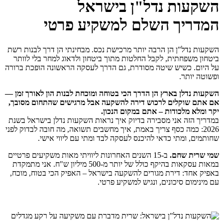
השקעות נדל"ן בישראל
המדריך השלם למשקיע פרטי
השקעות נדל"ן הן הרבה יותר מרכישת נכס. מבחינתי הן דרך לבנות רשת
ביטחון משפחתית, לקבל החלטות מתוך ביטחון ולדאוג למחר בלי לוותר
על היום. כשיש שיטה מסודרת, גם הדרך לעסקה הראשונה הופכת ברורה
ופשוטה יותר.
השקעות נדלן בארץ הן הדרך הכי בטוחה ומוכחת לבנות הון לאורך זמן —
אם אתם שוקלים לרכוש דירה להשקעה אבל מרגישים שהתחום מסובך,
יקר ומלא מלכודות – אתם במקום הנכון.
במדריך הזה אני מסבירה בדיוק איך נראות השקעות נדלן בישראל בשנת
2026: כמה כסף צריך באמת, איך מחשבים תשואה, מה חובה לבדוק לפני
שחותמים, ומתי כדאי להיכנס לעסקה לבד ומתי עם ליווי אישי.
שמי שרית שחם.
ב-15 השנים האחרונות ליוויתי מאות משקיעים פרטיים
במאות עסקאות בהיקף כולל של יותר מ-500 מיליון ש"ח. אני מתמקדת
באפיק אחד: דירת מגורים להשקעה בישראל – האפיק הכי בטוח, מוכח,
עם מינימום סיכונים, ונגיש למשקיע פרטי.