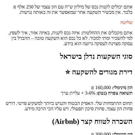
אתם יכולים לקנות נכס של מיליון ש"ח עם הון עצמי של 250 אלף ₪
בלבד. אין מכשיר השקעה אחר שמאפשר את זה באותה נגישות.
שליטה
אתם מקבלים את ההחלטות: איזה נכס לקנות, באיזה אזור, איך לשפץ,
למי להשכיר ומתי למכור. לא כל נכס הוא השקעה טובה – ההבדל בין
עסקה מצוינת לעסקה גרועה הוא בידע.
סוגי השקעות נדלן בישראל
דירת מגורים להשקעה ⭐
הון מינימלי:
160,000 ₪
תשואה צפויה (נטו):
3-6% + עליית ערך
תחום ההתמחות שלי. האפיק הבטוח והנגיש ביותר למשקיע פרטי. דורש
פחות הון עצמי, פחות סיכון תפעולי, ויש עליו הכי הרבה מידע.
השכרה לטווח קצר (Airbnb)
הון מינימלי:
300,000 ₪