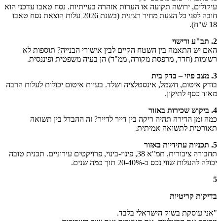
עיקולים, ירושה תקועה או הערות אזהרה בעייתיות. נסח טאבו עדכני הוא
חובה לפני כל הצעת מחיר רצינית (בשנת 2026 עלות הוצאת נסח טאבו
18 ש"ח).
2. תב"ע ורישוי
האם יש התאמה בין השטח הקיים לבין אישורי הבנייה? תוספות לא
רשומות (חדר, מרפסת מקורה, ממ"ד) הן בעיה משפטית ופיננסית.
3. מצב פיזי – בדק בית
בודק איטום, חשמל, אינסטלציה ושלד. בעיות איטום יכולות לעלות הרבה
מאוד כסף לתיקון.
4. ביקוש שכירות באזור
כמה זמן הדירה תהיה ריקה בין דייר לדייר? זה ההבדל בין תשואה
תאורטית לתשואה אמיתית.
5. תכניות עתידיות באזור
תחבורה ציבורית, תמ"א 38, פינוי-בינוי, פרויקטים עירוניים. תכנית טובה
יכולה להעלות שווי נכס ב-20-40% תוך כמה שנים.
5
בדיקות קריטיות
"אני עוסקת בשוק הישראלי בלבד.