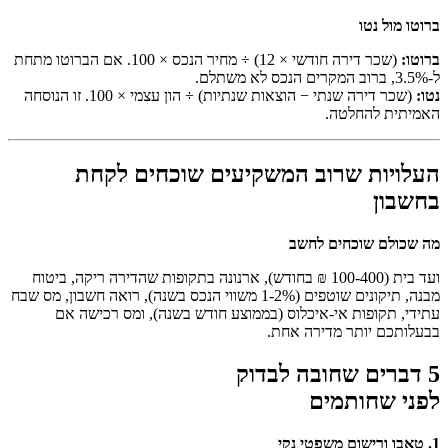
ברוטו מול נטו
ברוטו:
(שכר דירה חודשי × 12) ÷ מחיר הנכס × 100. אם הברוטו מתחת
ל-3.5%, ברוב המקרים הנכס לא משתלם.
נטו:
(שכר דירה שנתי − הוצאות שנתיות) ÷ הון עצמי × 100. זו הנוסחה
האמיתית להחלטה.
העלויות שרוב המשקיעים שוכחים לקחת
בחשבון
מה שכולם שוכחים לחשב
ועד בית (100-400 ₪ בחודש), ארנונה בתקופות שהדירה ריקה, ביטוח
מבנה, תיקונים שוטפים (1-2% משווי הנכס בשנה), רואה חשבון, מס שבח
עתידי, תקופות אי-איכלוס (בממוצע חודש בשנה), ומס רכישה אם
בבעלותכם יותר מדירה אחת.
5 דברים שחובה לבדוק
לפני שחותמים
1. טאבו ורישום משפטי נקי