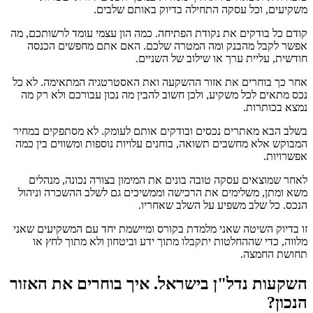
משקיעים, וכל עסקה התחילה בדיוק באותם שלבים.
קודם כל בודקים את נקודת הפתיחה. כמה הון עצמי עומד לרשותכם, מה
אפשר לקבל מהבנק ומה המטרה שלכם. האם אתם מחפשים הכנסה
חודשית, עליית ערך או שילוב של השניים.
אחר כך בוחרים את אזור ההשקעה ואת האסטרטגיה המתאימה. לא כל
נכס מתאים לכל משקיע, ולכן חשוב להבין מה נכון עבורכם ולא רק מה
נמצא בכותרות.
בשלב הבא מאתרים נכסים ובודקים אותם לעומק. לא מסתפקים במחיר
המבוקש אלא מחשבים תשואה, בוחנים עלויות נוספות ומשווים בין כמה
אפשרויות.
לאחר שמוצאים עסקה טובה בונים את המימון בצורה נכונה, מנהלים
משא ומתן, משלימים את הרכישה וממשיכים גם לשלב ההשכרה וניהול
הנכס. כל שלב משפיע על השלב שאחריו.
זו בדיוק השיטה שאני מלמדת בקורס ומיישמת יחד עם המשקיעים שאני
מלווה, כדי שההחלטות יתקבלו מתוך ידע וביטחון ולא מתוך לחץ או
תחושת החמצה.
השקעות נדל"ן בישראל. איך בוחרים את האזור
הנכון?