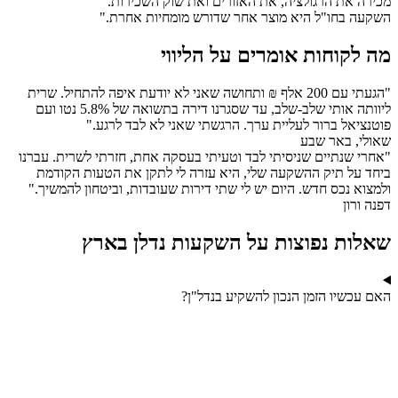
מכירה את הרגולציה, את האזורים ואת שוק השכירות.
השקעה בחו"ל היא מוצר אחר שדורש מומחיות אחרת."
מה לקוחות אומרים על הליווי
"הגעתי עם 200 אלף ₪ ותחושה שאני לא יודעת איפה להתחיל. שרית
ליוותה אותי שלב-שלב, עד שסגרנו דירה בתשואה של 5.8% נטו ועם
פוטנציאל ברור לעליית ערך. הרגשתי שאני לא לבד לרגע."
שאולי, באר שבע
"אחרי שנתיים שניסיתי לבד וטעיתי בעסקה אחת, חזרתי לשרית. עברנו
ביחד על תיק ההשקעה שלי, היא עזרה לי לתקן את הטעות הקודמת
ולמצוא נכס חדש. היום יש לי שתי דירות שעובדות, וביטחון להמשיך."
דפנה ורון
שאלות נפוצות על השקעות נדלן בארץ
האם עכשיו הזמן הנכון להשקיע בנדל"ן?